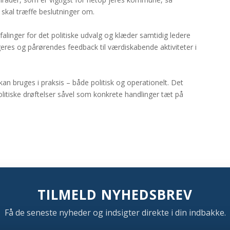
 skal træffe beslutninger om.
alinger for det politiske udvalg og klæder samtidig ledere
eres og pårørendes feedback til værdiskabende aktiviteter i
an bruges i praksis – både politisk og operationelt. Det
olitiske drøftelser såvel som konkrete handlinger tæt på
TILMELD NYHEDSBREV
Få de seneste nyheder og indsigter direkte i din indbakke.