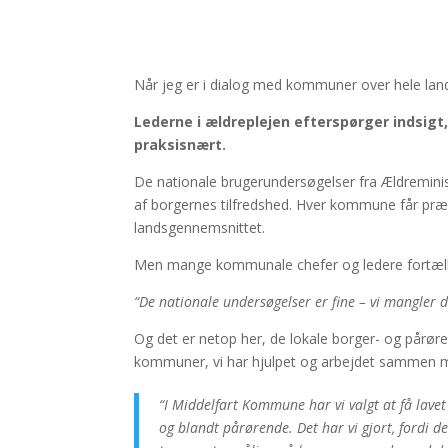
Når jeg er i dialog med kommuner over hele lande
Lederne i ældreplejen efterspørger indsigt
praksisnært.
De nationale brugerundersøgelser fra Ældreminist
af borgernes tilfredshed. Hver kommune får præs
landsgennemsnittet.
Men mange kommunale chefer og ledere fortæl
“De nationale undersøgelser er fine – vi mangler 
Og det er netop her, de lokale borger- og pårør
kommuner, vi har hjulpet og arbejdet sammen me
“I Middelfart Kommune har vi valgt at få lav
og blandt pårørende. Det har vi gjort, fordi de