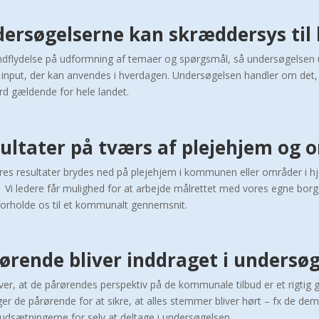
ersøgelserne kan skræddersys ti
 indflydelse på udformning af temaer og spørgsmål, så undersøgelsen u
– input, der kan anvendes i hverdagen. Undersøgelsen handler om det, 
rd gældende for hele landet.
ultater på tværs af plejehjem og
res resultater brydes ned på plejehjem i kommunen eller områder i 
e. Vi ledere får mulighed for at arbejde målrettet med vores egne bor
 forholde os til et kommunalt gennemsnit.
ørende bliver inddraget i undersø
ever, at de pårørendes perspektiv på de kommunale tilbud er et rigtig
ger de pårørende for at sikre, at alles stemmer bliver hørt – fx de 
rudsætningerne for selv at deltage i undersøgelsen.