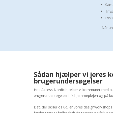
Sama
Trivs
Fysi
Når un
Sådan hjælper vi jere
brugerundersøgelser
Hos Axcess Nordic hjælper vi kommuner med at 
brugerundersøgelser i fx hjemmeplejen og på 
Det, der skiller os ud, er vores designworkshop
fastlægger vi i fællesskab de temaer og fokuso