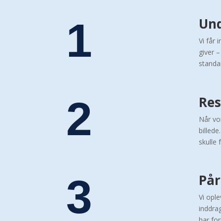
1
Und
Vi får
giver 
standa
2
Res
Når vo
billed
skulle
3
Pår
Vi opl
inddra
har fo