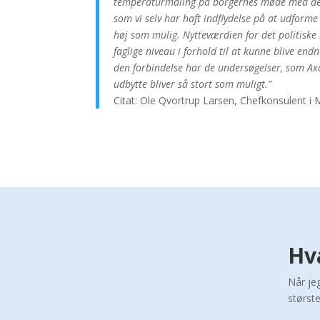
temperaturmåling på borgernes møde med de
som vi selv har haft indflydelse på at udforme
høj som mulig. Nytteværdien for det politiske n
faglige niveau i forhold til at kunne blive end
den forbindelse har de undersøgelser, som Axc
udbytte bliver så stort som muligt.”
Citat: Ole Qvortrup Larsen, Chefkonsulent 
Hva
Når je
størst