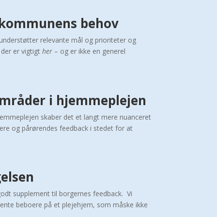
l kommunens behov
nderstøtter relevante mål og prioriteter og
der er vigtigt
her
– og er ikke en generel
 områder i hjemmeplejen
hjemmeplejen skaber det et langt mere nuanceret
gere og pårørendes feedback i stedet for at
gelsen
 godt supplement til borgernes feedback. Vi
demente beboere på et plejehjem, som måske ikke