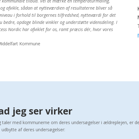
 kommunale tilbud. Vel at mærke en temperaturmåling,
 og afvikle, sådan at nytteværdien af resultaterne bliver så
iveau i forhold til borgernes tilfredshed, nytteværdi for det
nu bedre, opdage blinde vinkler og understøtte vidensdeling. I
ess Nordic har afviklet for os, ramt præcis dér, hvor vores
i Middelfart Kommune
d jeg ser virker
g taler med kommunerne om deres undersøgelser i ældreplejen, er der 
e udbytte af deres undersøgelser: