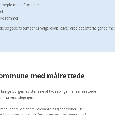
rbejde med pårørende
el
ske rammer
dersøgelsens temaer er valgt lokalt, bliver arbejdet efterfølgende me
s kommune med målrettede
bringe borgernes stemme aktivt i spil gennem målrettede
kommunens plejehjem.
s med ledere og andre relevante nøglepersoner. Her
mråder, som er vigtigst for netop jeres kommune, så