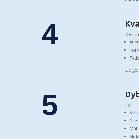
4
Kva
De fri
Aner
Konkr
Tyde
De gør
5
Dyb
Fx:
Selv
Nærv
Målt
Aktiv