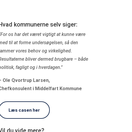
Hvad kommunerne selv siger:
“For os har det været vigtigt at kunne være
med til at forme undersøgelsen, så den
rammer vores behov og virkelighed.
Resultaterne bliver dermed brugbare – både
politisk, fagligt og i hverdagen.”
– Ole Qvortrup Larsen,
Chefkonsulent
i
Middelfart Kommune
Læs casen her
Vil du vide
mere?