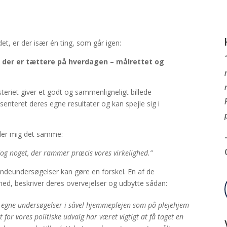
t, er der især én ting, som går igen:
, der er tættere på hverdagen – målrettet og
eriet giver et godt og sammenligneligt billede
enteret deres egne resultater og kan spejle sig i
ler mig det samme:
dog noget, der rammer præcis vores virkelighed.”
endeundersøgelser kan gøre en forskel.
En af de
d, beskriver deres overvejelser og udbytte sådan:
et egne undersøgelser i såvel hjemmeplejen som på plejehjem
t for vores politiske udvalg har været vigtigt at få taget en